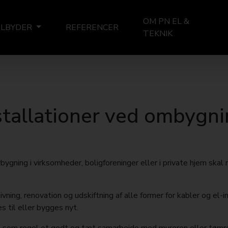
OM PN EL &
TILBYDER
REFERENCER
TEKNIK
stallationer ved ombygni
bygning i virksomheder, boligforeninger eller i private hjem skal 
ning, renovation og udskiftning af alle former for kabler og el-i
s til eller bygges nyt.