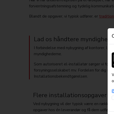
Når vi har underentreprisen på el-arbejdet, har
forventningsafstemning og tydelig kommunikation
Blandt de opgaver, vi typisk udfører, er
traditio
Lad os håndtere myndighed
I forbindelse med nybygning af kontorer, lej
myndighederne.
Som autoriseret el-installatør sørger vi for 
forsyningsselskabet mv. Fordelen for dig som k
W
Installationsbekendtgørelsen.
o
Flere installationsopgaver –
Ved nybygning vil der typisk være en række a
opgaver hos én leverandør og få dem udført i 