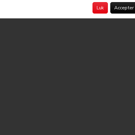
 også med opsætning af
videoovervågning
,
etablering af datane
Luk
Accepter