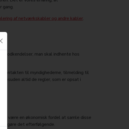
en. Det er vores erfaring, at
r gang.
lering af netværkskabler og andre kabler
.
r og godkendelser, man skal indhente hos
e kontakten til myndighederne, tilmelding til
er desuden altid de regler, som er opsat i
n det være en økonomisk fordel at samle disse
r at gøre det efterfølgende.