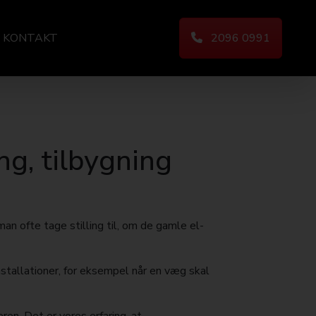
KONTAKT
2096 0991
ng, tilbygning
man ofte tage stilling til, om de gamle el-
nstallationer, for eksempel når en væg skal